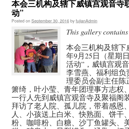
本会三机构及辖下威镇宫观音寺
动”
Posted on
September 30, 2016
by
fujianAdmin
This gallery contain
本会三机构及辖下威
年9月25日（星期
活动”，威镇宫观
李雪燕、福利组负
理委员会副主任陈
箫绮，叶小莹、青年团理事方志权
一行人先到威镇宫观音寺及聚福阁
拜访了老人院、孤儿院，带着感恩
人、小孩送上白米、快熟面、饼干
粉、咖啡粉、白糖、沙丁鱼罐头、