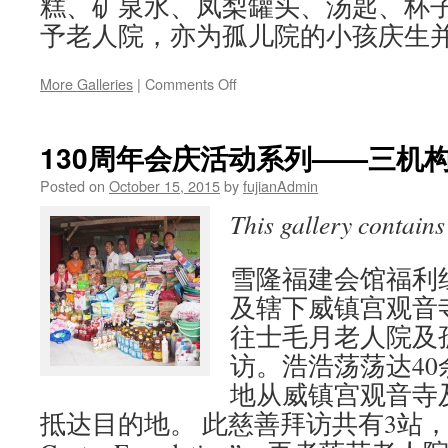
糕、矿泉水、凤梨罐头、汤匙、杯
予老人院，亦为孤儿院的小孩庆生
on
More Galleries
|
Comments Off
本
会
三
130周年会庆活动系列——三机
机
构
Posted on
October 15, 2015
by
fujianAdmin
及
This gallery contain
辖
下
威
雪隆福建会馆福利
镇
及辖下威镇宫观音
宫
观
往士毛月老人院及
音
访。浩浩荡荡达40
寺
联
地从威镇宫观音寺
办“慈
抵达目的地。 此慈善拜访共有3站，第一站
善
布