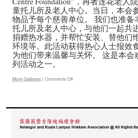
Centre Foundation”，再者莲
施
童托儿所及老人中心。当日，本会
活
动”
物品予每个慈善单位。 我们也准备
托儿所及老人中心，与他们一起共
捐赠热水器，并帮忙安装、替他们
环境等。此活动获得热心人士报效
为他们带来温馨与关怀。 这是本会欢
列活动之一。
on
More Galleries
|
Comments Off
130
周
年
会
庆
活
动
系
列