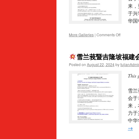
行
来，
政
于兴
助
理
华国
/
Finance
on
More Galleries
|
Comments Off
&
Admin
雪
Assistant
隆
雪兰莪暨吉隆坡福建
福
建
Posted on
August 22, 2024
by
fujianAdmi
会
馆
This 
辖
下
雪兰
吉
隆
会于
坡
来，
福
力于
建
义
中华
山
→
征
聘