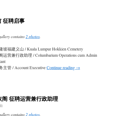
 征聘启事
gallery contains
2 photos
.
隆坡福建义山 / Kuala Lumpur Hokkien Cemetery
运营兼行政助理 / Columbarium Operations cum Admin
tant
务主管 / Account Executive
Continue reading
→
灰阁 征聘运营兼行政助理
in
gallery contains
2 photos
.