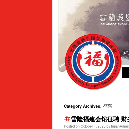
Sk
to
con
征聘
Category Archives:
雪隆福建会馆征聘 财务行政助
Posted on
October 4, 2025
by
fujianAdmi