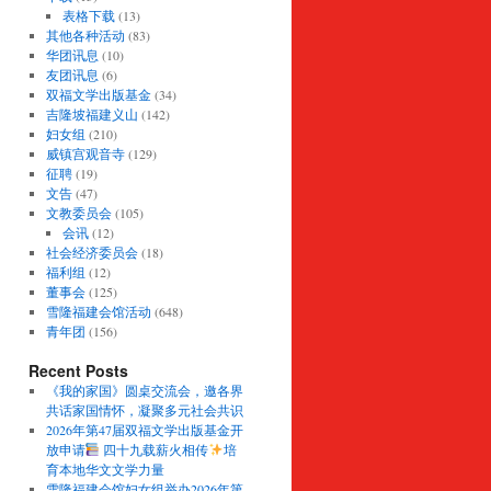
表格下载
(13)
其他各种活动
(83)
华团讯息
(10)
友团讯息
(6)
双福文学出版基金
(34)
吉隆坡福建义山
(142)
妇女组
(210)
威镇宫观音寺
(129)
征聘
(19)
文告
(47)
文教委员会
(105)
会讯
(12)
社会经济委员会
(18)
福利组
(12)
董事会
(125)
雪隆福建会馆活动
(648)
青年团
(156)
Recent Posts
《我的家国》圆桌交流会，邀各界
共话家国情怀，凝聚多元社会共识
2026年第47届双福文学出版基金开
放申请
四十九载薪火相传
培
育本地华文文学力量
雪隆福建会馆妇女组举办2026年第