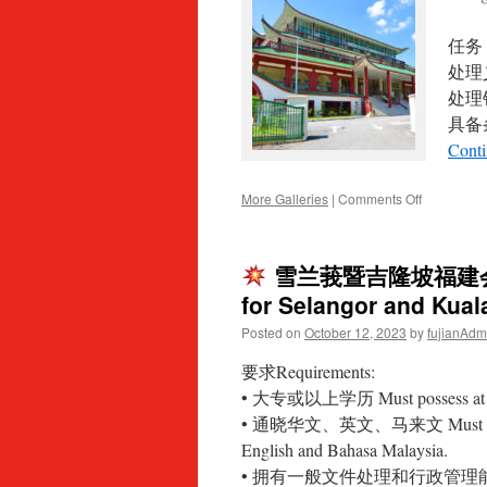
福
行
建
政
任务
会
助
馆
理
处理
征
处理
聘
具
启
事
Conti
on
More Galleries
|
Comments Off
吉
隆
雪兰莪暨吉隆坡福建会馆诚聘
坡
福
for Selangor and Kua
建
Posted on
October 12, 2023
by
fujianAdm
义
山
要求Requirements:
暨
骨
• 大专或以上学历 Must possess at least
灰
• 通晓华文、英文、马来文 Must be profici
阁
English and Bahasa Malaysia.
征
聘
• 拥有一般文件处理和行政管理能力 To do ro