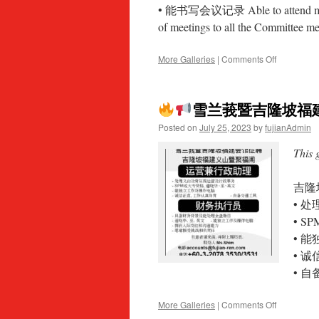
运
• 能书写会议记录 Able to attend meeting
营
of meetings to all the Committee 
兼
行
政
on
More Galleries
|
Comments Off
助
理
雪
兰
雪兰莪暨吉隆坡福
莪
暨
Posted on
July 25, 2023
by
fujianAdmin
吉
隆
This 
坡
福
吉隆
建
会
• 
馆
• 
诚
• 
聘
执
• 
行
• 
秘
书
/Executive
on
More Galleries
|
Comments Off
Secretary