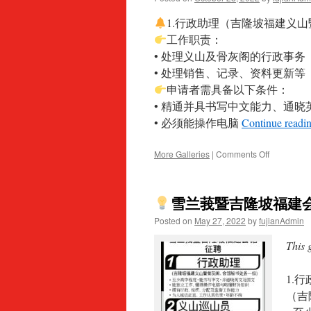
会
馆】
1.行政助理（吉隆坡福建义
征
工作职责：
聘
• 处理义山及骨灰阁的行政事务
行
政
• 处理销售、记录、资料更新等
助
申请者需具备以下条件：
理
• 精通并具书写中文能力、通晓
及
财
• 必须能操作电脑
Continue readi
务
执
on
More Galleries
|
Comments Off
行
员
雪兰莪暨吉隆坡福建
雪
隆
Posted on
May 27, 2022
by
fujianAdmin
福
建
This 
会
馆
1.
征
聘
（吉
吉