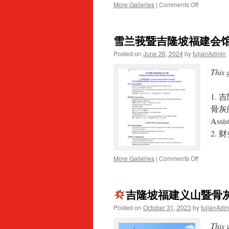
骨
on
More Galleries
|
Comments Off
灰
阁
雪
运
兰
雪兰莪暨吉隆坡福建会馆
营
莪
兼
暨
Posted on
June 26, 2024
by
fujianAdmin
行
吉
政
隆
This 
助
坡
理
福
1. 吉
建
会
骨灰阁
馆
Assis
征
2. 财
聘：
执
行
on
More Galleries
|
Comments Off
秘
雪
书、
兰
骨
莪
灰
吉隆坡福建义山暨骨
暨
阁
吉
运
Posted on
October 31, 2023
by
fujianAdm
隆
营
坡
兼
This 