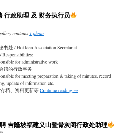
 行政助理 及 财务执行员
gallery contains
1 photo
.
n
处 / Hokkien Association Secretariat
Responsibilities:
ponsible for administrative work
会馆的行政事务
ponsible for meeting preparation & taking of minutes, record
ng, update of information etc.
/存档、资料更新等
Continue reading
→
征聘 吉隆坡福建义山暨骨灰阁行政处助理
in