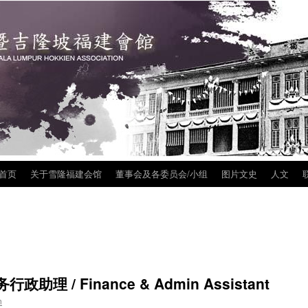
首页
关于雪隆福建会馆
董事会及各委员会/小组
图片文史
人文
联
ip
tent
理 / Finance & Admin Assistant
n