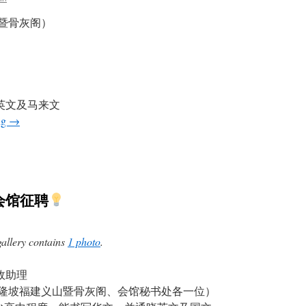
山暨骨灰阁）
英文及马来文
ng
→
会馆征聘
gallery contains
1 photo
.
行政助理
隆坡福建义山暨骨灰阁、会馆秘书处各一位）