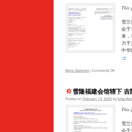
This 
雪兰
会于
来，
力于
中华
→
on
More Galleries
|
Comments Off
雪
隆
雪隆福建会馆辖下 吉
福
建
Posted on
February 13, 2025
by
fujianAd
会
馆
This 
征
聘
雪兰
财
务
会于