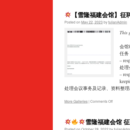
for
Selangor
雪
【雪隆福建会馆】征聘
and
兰
Kuala
莪
Posted on
May 22, 2023
by
fujianAdmin
Lumpur
暨
Hokkien
吉
This 
Associatio
隆
坡
会馆秘书
福
建
任务 / 
会
– res
馆
处理
征
聘
– res
启
keepi
事
处理会议事务及记录、资料整理
on
More Galleries
|
Comments Off
【雪
隆
雪隆福建会馆 
福
建
Posted on
October 28, 2022
by
fujianAdm