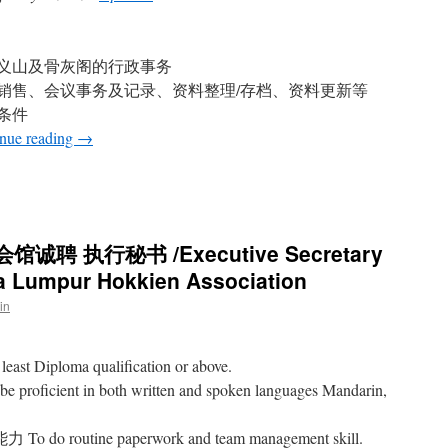
义山及骨灰阁的行政事务
销售、会议事务及记录、资料整理/存档、资料更新等
备条件
nue reading
→
 执行秘书 /Executive Secretary
la Lumpur Hokkien Association
in
 Diploma qualification or above.
ent in both written and spoken languages Mandarin,
utine paperwork and team management skill.