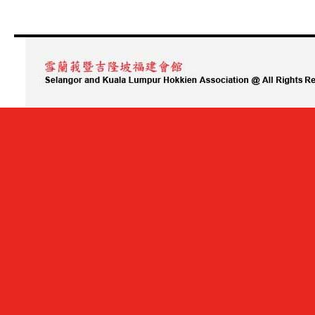
权
妇
发
女
展
组
召
开
常
年
大
会
新
闻
剪
报