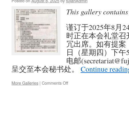
Posted on
August 8, 2025
by
fujianAdmin
This gallery contain
谨订于2025年8月
时正在本会礼堂召
冗出席。如有提案，请
日（星期四）下午5
电邮(secretariat@fu
呈交至本会秘书处。
Continue readi
on
More Galleries
|
Comments Off
雪
隆
福
建
会
馆
2025
年