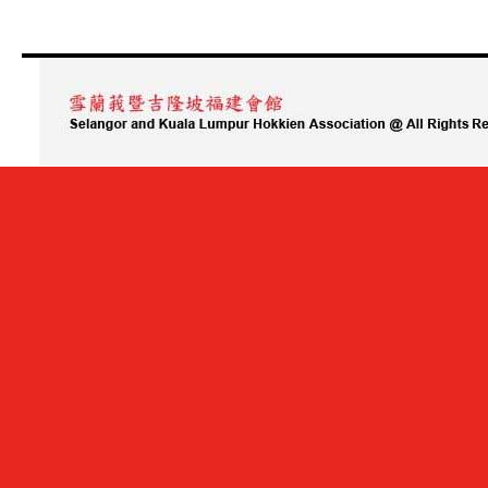
及
大
专
生
征
文
比
赛
正
式
开
放
报
名