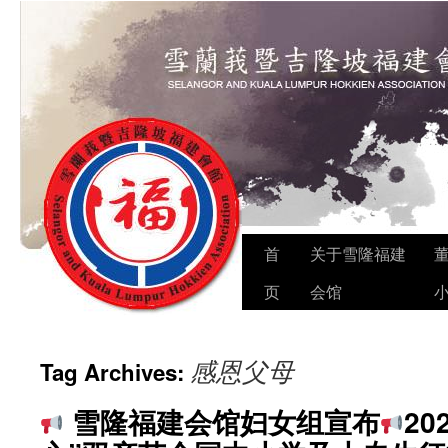
Skip
首
关于雪隆福建
to
页
会馆
content
感恩父母
Tag Archives:
雪隆福建会馆妇女组宣布
20