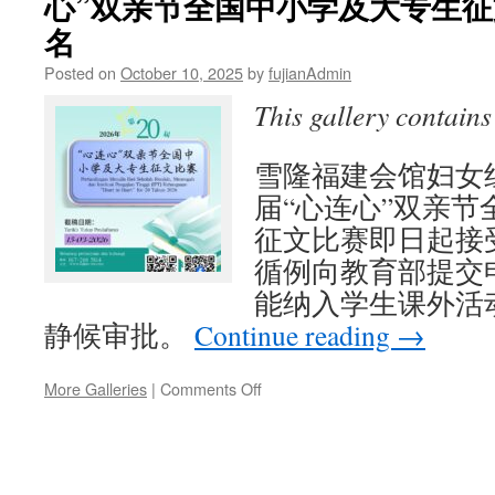
心”双亲节全国中小学及大专生
名
Posted on
October 10, 2025
by
fujianAdmin
This gallery contain
雪隆福建会馆妇女组
届“心连心”双亲
征文比赛即日起接
循例向教育部提交
能纳入学生课外活
静候审批。
Continue reading
→
on
More Galleries
|
Comments Off
雪
隆
福