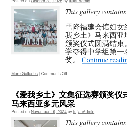
Posted on
October 31, 2025
by
fujianAdmin
This gallery contain
雪隆福建会馆妇女
我乡土》马来西亚
颁奖仪式圆满结束
学夺得中学组第一
奖。
Continue read
on
More Galleries
|
Comments Off
第
二
《爱我乡土》文集征选赛颁奖仪
届
马来西亚多元风采
《爱
我
Posted on
November 19, 2024
by
fujianAdmin
乡
土》
This gallery contain
大