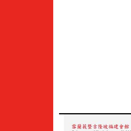
普
照，
諸
事
順
利】