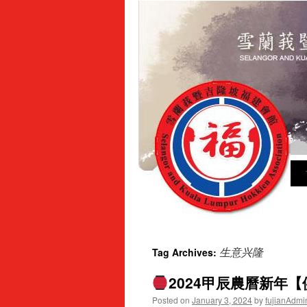
Sk
to
con
生意兴隆
Tag Archives:
2024甲辰農曆新年
Posted on
January 3, 2024
by
fujianAdmi