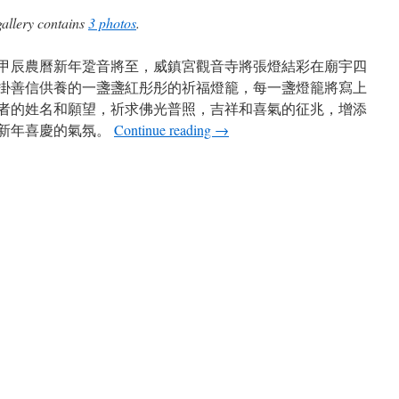
gallery contains
3 photos
.
24甲辰農曆新年跫音將至，威鎮宮觀音寺將張燈結彩在廟宇四
掛善信供養的一盞盞紅彤彤的祈福燈籠，每一盞燈籠將寫上
者的姓名和願望，祈求佛光普照，吉祥和喜氣的征兆，增添
新年喜慶的氣氛。
Continue reading
→