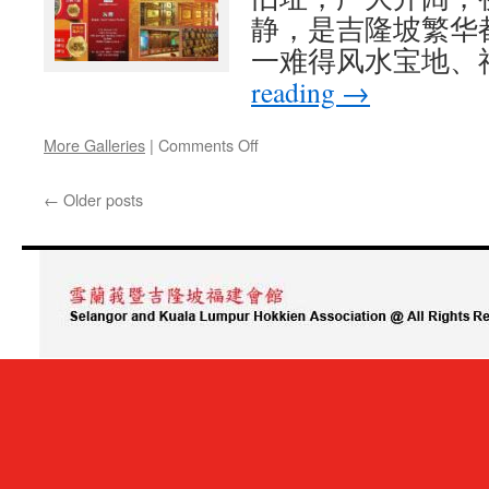
线
Menengah
静，是吉隆坡繁华
上
Di
直
一难得风水宝地、
Selangor,
播
Kuala
reading
→
欢
Lumpur
庆
Dan
卫
Negeri
on
More Galleries
|
Comments Off
塞
Sembilan
**
节，
Yang
聚
寺
←
Older posts
Ke-
福
庙
35
阁
暂
(Tahun
骨
时
2021)
灰
不
福
对
位、
外
神
开
主
放
牌
位
购
买
优