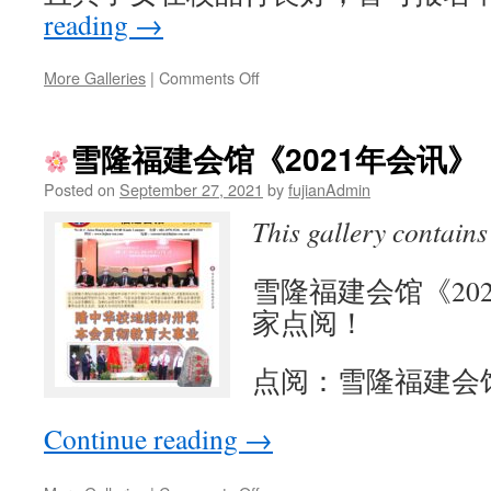
行
reading
→
并
圆
满
on
More Galleries
|
Comments Off
结
束
威
镇
雪隆福建会馆《2021年会讯》
宫
观
Posted on
September 27, 2021
by
fujianAdmin
音
This gallery contain
寺
2021
年
雪隆福建会馆《20
度
家点阅！
信
众
子
点阅：雪隆福建会馆
女
（中
小
Continue reading
→
学）
清