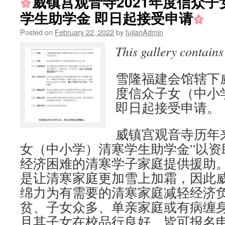
威镇宫观音寺2021年度信众
宫
学生助学金 即日起接受申请
观
音
Posted on
February 22, 2022
by
fujianAdmin
寺
2021
This gallery contain
年
度
清
雪隆福建会馆辖下威
寒
度信众子女（中小
学
即日起接受申请。
生
助
学
威镇宫观音寺历年
金
颁
女（中小学）清寒学生助学金”以资
发
经济困难的清寒学子家庭提供援助
仪
是让清寒家庭更加雪上加霜，因此
式
于
绵力为有需要的清寒家庭减轻经济
日
贫、子女众多、单亲家庭或有病缠
前
举
且其子女在校品行良好，皆可报名