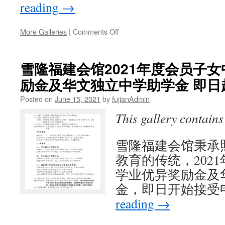
19
reading
→
届
第
1
on
More Galleries
|
Comments Off
次
雪
团
隆
员
福
雪隆福建会馆2021年度会员子
大
建
励金及华文独立中学助学金 即日
会
会
举
馆
Posted on
June 15, 2021
by
fujianAdmin
行
2021
日
年
This gallery contain
期
度
及
会
大
员
雪隆福建会馆秉承
会
及
教育的传统，202
报
会
学业优异奖励金及
告
员
书
子
金，即日开始接受
下
女
reading
→
载
大
专
贷