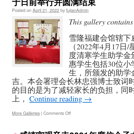
于日前举行并圆满结束
Posted on
April 21, 2022
by
fujianAdmin
This gallery contain
雪隆福建会馆辖下
（2022年4月17日
度清寒学生助学金
惠学生包括30位小
生，所颁发的助学
吉。本会署理会长林忠强博士致词
的目的是为了减轻家长的负担，同
上，
Continue reading
→
on
More Galleries
|
Comments Off
威
镇