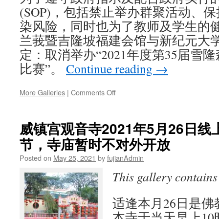
金
(SOP)，包括禁止举办群聚活动、
及
染风险，同时也为了教师及学生的
华
兰莪暨吉隆坡福建会馆与新纪元大
文
独
定：取消举办“2021年度第35届
立
比赛”。
Continue reading
→
中
学
助
on
More Galleries
|
Comments Off
学
文
金
告：
即
取
威镇宫观音寺2021年5月26日
日
消
起
节，寺庙暂时不对外开放
举
接
办“2021
受
Posted on
May 25, 2021
by
fujianAdmin
年
申
度
This gallery contain
请
第
35
届
适逢本月26日是
雪
本寺于当天早上10
隆