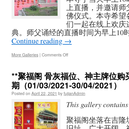
上直播，并邀请师
森
中
佛仪式。本寺希望
学
们一起在线上欢庆
华
罗
典。师父诵经的直播时间为早上10时3
庚
Continue reading
→
杯
数
学
on
More Galleries
|
Comments Off
比
威
赛”/
镇
Notis:
宫
**聚福阁 骨灰福位、神主牌位购
Pembatalan
观
Pertandingan
期（01/03/2021-30/04/2021）
音
Matematik
寺
Piala
Posted on
April 22, 2021
by
fujianAdmin
2021
Hua
年
This gallery contain
Lo-
5
Geng
月
Antara
26
聚福阁坐落在吉隆
Sekolah-
日
旧址，广大开阔，
sekolah