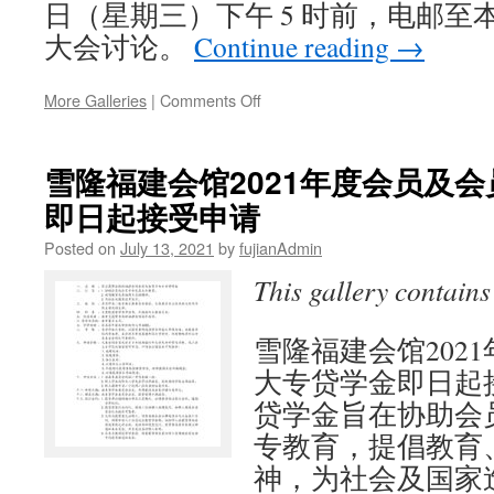
仪
日（星期三）下午 5 时前，电邮至
式
大会讨论。
Continue reading
→
一
切
从
on
More Galleries
|
Comments Off
简
雪
隆
雪隆福建会馆2021年度会员及
福
即日起接受申请
建
会
Posted on
July 13, 2021
by
fujianAdmin
馆
青
This gallery contain
年
团
（雪
雪隆福建会馆202
隆
大专贷学金即日起
福
贷学金旨在协助会
青）：
2021
专教育，提倡教育
年
神，为社会及国家
第