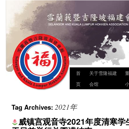
Skip
首
关于雪隆福建
to
页
会馆
content
2021年
Tag Archives:
威镇宫观音寺2021年度清寒