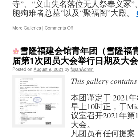
寺”、“义山失名落位无人祭奉义冢”
胞殉难者总墓”以及“聚福阁”大殿。
on
More Galleries
|
Comments Off
鉴
于
新
雪隆福建会馆青年团（雪隆福青）
冠
届第1次团员大会举行日期及大
肺
炎
Posted on
August 9, 2021
by
fujianAdmin
疫
情
This gallery contain
严
峻，
今
本团谨定于 2021
年
早上10时正，于Micro
的
议室召开2021年第
秋
祭
大会。
祭
凡团员有任何提案，请
奠