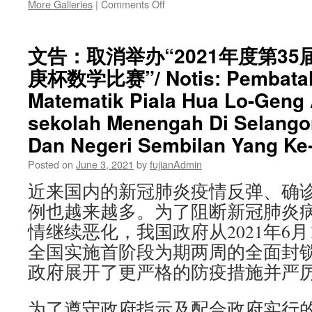
on
More Galleries
|
Comments Off
学
雪
金
隆
即
福
文告：取消举办“2021年度第3
日
建
起
庚杯数学比赛”/ Notis: Pembatala
会
接
馆
Matematik Piala Hua Lo-Geng 
受
2021
申
年
sekolah Menengah Di Selango
请
度
Dan Negeri Sembilan Yang Ke-
会
员
Posted on
June 3, 2021
by
fujianAdmin
子
女
近来国内的新冠肺炎疫情反弹、确
中
例也越来越多。为了阻断新冠肺炎
小
学
情继续恶化，我国政府从2021年6月
学
全国实施首阶段为期两周的全面封锁(Tota
业
政府展开了更严格的防疫措施并严
优
异
奖
为了遵守政府指示及配合政府实行
励