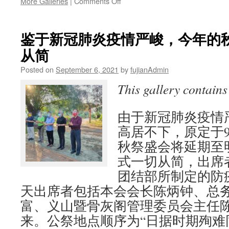
on
More Galleries
|
Comments Off
寒
学
雪
生
隆
助
鉴于新冠肺炎疫情严峻，今年的
福
学
从简
建
金
会
即
Posted on
September 6, 2021
by
fujianAdmin
馆
日
《2021
起
This gallery contain
年
接
会
受
讯》
由于新冠肺炎疫情
申
请
高居不下，原定于
秋祭盛会将延期至
式一切从简，出席
团结部所制定的防
天出席者包括本会会长陈炳钟、总
富、义山暨骨灰阁管理委员会主任
来。公祭地点顺序为“日据时期殉难同