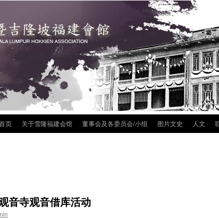
首页
关于雪隆福建会馆
董事会及各委员会/小组
图片文史
人文
联
ip
tent
宫观音寺观音借库活动
min