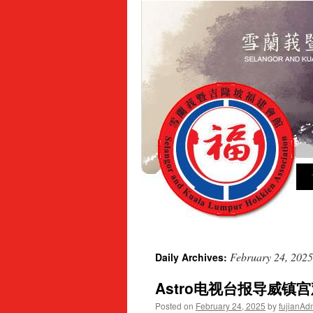
Sk
to
con
February 24, 2025
Daily Archives:
Astro电视台报导威镇
Posted on
February 24, 2025
by
fujianAd