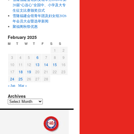
20届“心连心”全国中、小学及大专
生征文比赛颁奖仪式
雪隆福建会馆青年团及妇女组2026
年会员大会暨选举新闻
聚福阁秋祭优惠
February 2025
M
T
W
T
F
S
S
1
2
3
4
5
6
7
8
9
10
11
12
13
14
15
16
17
18
19
20
21
22
23
24
25
26
27
28
« Jan
Mar »
Archives
Archives