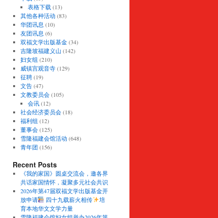
表格下载
(13)
其他各种活动
(83)
华团讯息
(10)
友团讯息
(6)
双福文学出版基金
(34)
吉隆坡福建义山
(142)
妇女组
(210)
威镇宫观音寺
(129)
征聘
(19)
文告
(47)
文教委员会
(105)
会讯
(12)
社会经济委员会
(18)
福利组
(12)
董事会
(125)
雪隆福建会馆活动
(648)
青年团
(156)
Recent Posts
《我的家国》圆桌交流会，邀各界
共话家国情怀，凝聚多元社会共识
2026年第47届双福文学出版基金开
放申请
四十九载薪火相传
培
育本地华文文学力量
雪隆福建会馆妇女组举办2026年第