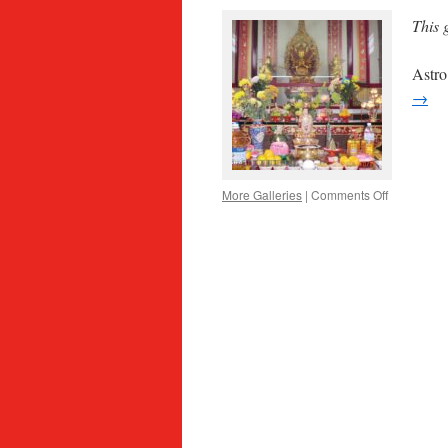
This 
As
→
on
More Galleries
|
Comments Off
Astro
电
视
台
报
导
威
镇
宫
观
音
寺
观
音