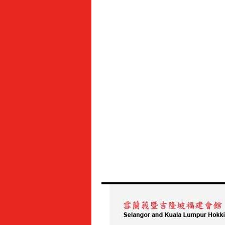
借
库
活
动