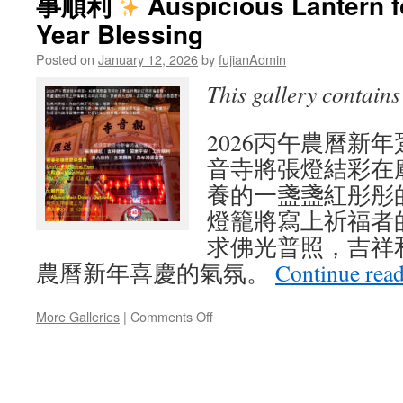
事順利
Auspicious Lantern 
Year Blessing
Posted on
January 12, 2026
by
fujianAdmin
This gallery contain
2026丙午農曆新
音寺將張燈結彩在
養的一盞盞紅彤彤
燈籠將寫上祈福者
求佛光普照，吉祥
農曆新年喜慶的氣氛。
Continue rea
on
More Galleries
|
Comments Off
2026
丙
午