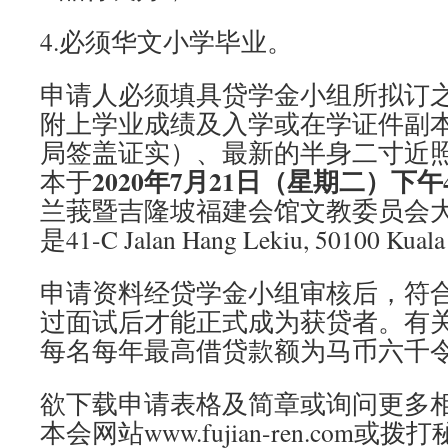
4.必须华文小学毕业。
申请人必须填具贷学金小组所拟订
附上学业成绩及入学或在学证件副
局签盖证实）、最新的半身二寸近
2020
年
7
月
21
日（星期二）下午
本于
兰莪暨吉隆坡福建会馆文教委员会
是41-C Jalan Hang Lekiu, 50100 Kua
申请资料经贷学金小组审核后，符
过面试后才能正式成为获贷者。有
每名每年最高借贷款额为马币六千
欲下载申请表格及简章或询问更多
本会网站www.fujian-ren.com或拨