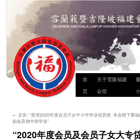
Skip
首
关于雪隆福建
to
页
会馆
content
←
文告: “受理2020年度会员子女中小学学业优异奖
本会辖下聚福阁
励金及独中助学金”
“2020年度会员及会员子女大专