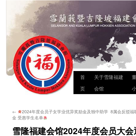
Skip
首
关于雪隆福建
to
页
会馆
content
←
2024年度会员子女学业优异奖励金及独中助学
8属会反驳福
金 受惠学生名单
雪隆福建会馆2024年度会员大会