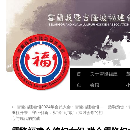
Skip
首
关于雪隆福建
to
页
会馆
content
←
雪隆福建会馆2024年会员大会：雪隆福建会馆—
活动预告：
继往开来、守正创新，从“舍”到“取”：探讨会馆的初
心与现代的挑战