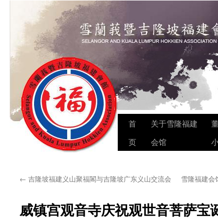
Skip
首
关于雪隆福建
to
页
会馆
content
←
吉隆坡福建义山聚福閣与吉隆坡广东义山交流会
雪隆福建会
威镇宫观音寺庆祝观世音菩萨宝