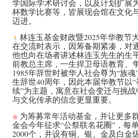
学国际学术研讨会，以及计划扩展
杯数学比赛等，皆展现会馆在文化
迈进。
林连玉基金财政暨2025年华教节
在交流时表示，因筹备期紧凑，对
他也向在场者讲述林连玉先生的生
前教总主席，一生捍卫母语教育、
1985年辞世时被华人社会尊为“族魂”
生辞世40周年，因此本届华教节以“
续”为主题，寓意在社会变迁与挑战
与文化传承的信念更显重要。
为筹募常年活动基金，并让更多
金会今年征求“公祭联名花圈”，每单
2000个，并设有铜、银、金及白金