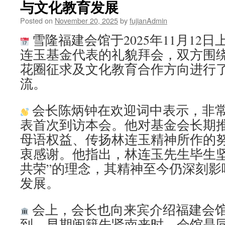
与文化教育发展
Posted on
November 20, 2025
by
fujianAdmin
雪隆福建会馆于2025年11月12日
连玉基金代表的礼貌拜会，双方围
花圈征求及文化教育合作方向进行
流。
会长陈炳钟在欢迎词中表示，非
表首次到访本会。他对基金会长期
母语权益、传扬林连玉精神所作的
衷感谢。他指出，林连玉先生毕生坚
共荣”的理念，其精神至今仍深刻影
发展。
会上，会长也向来宾介绍福建会馆
到，早期闽籍先贤南来时，会馆是