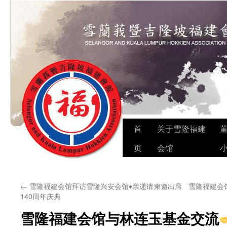
Skip
首
关于雪隆福建
to
页
会馆
content
←
雪隆福建会馆拜访雪隆兴安会馆♦️亲递请柬邀出席
雪隆福建会
140周年庆典
雪隆福建会馆与林连玉基金交流