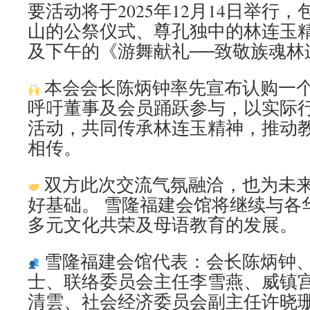
要活动将于2025年12月14日举行
山的公祭仪式、尊孔独中的林连玉
及下午的《游舞献礼──致敬族魂林
本会会长陈炳钟率先宣布认购一
呼吁董事及会员踊跃参与，以实际
活动，共同传承林连玉精神，推动
相传。
双方此次交流气氛融洽，也为未
好基础。 雪隆福建会馆将继续与各
多元文化共荣及母语教育的发展。
雪隆福建会馆代表：会长陈炳钟
士、联络委员会主任李雪燕、⁠威镇
清雲、社会经济委员会副主任许晓