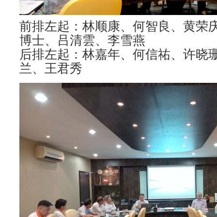
前排左起：林顺康、何智良、黄荣
博士、吕清雲、李雪燕
后排左起：林嘉年、何信祐、许晓
兰、王君秀