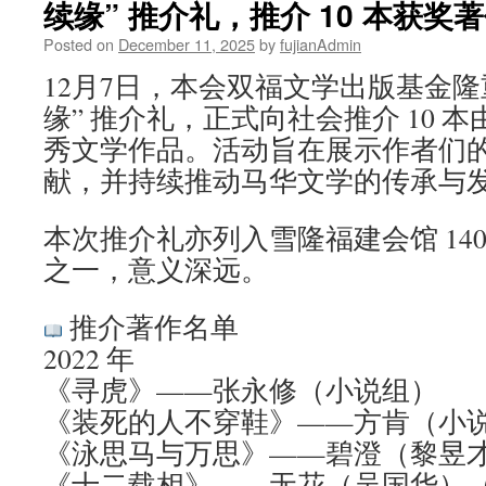
续缘” 推介礼，推介 10 本获奖著作
Posted on
December 11, 2025
by
fujianAdmin
12月7日，本会双福文学出版基金隆
缘” 推介礼，正式向社会推介 10 
秀文学作品。活动旨在展示作者们
献，并持续推动马华文学的传承与
本次推介礼亦列入雪隆福建会馆 14
之一，意义深远。
推介著作名单
2022 年
《寻虎》——张永修（小说组）
《装死的人不穿鞋》——方肯（小
《泳思马与万思》——碧澄（黎昱
《十二载相》——无花（吴国华）