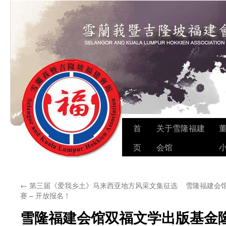
Skip
首
关于雪隆福建
to
页
会馆
content
←
第三届《爱我乡土》马来西亚地方风采文集征选
雪隆福建会
赛 – 开放报名！
雪隆福建会馆双福文学出版基金隆