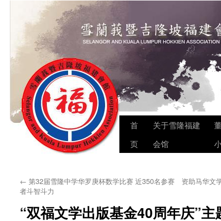
Skip
首
关于雪隆福建
to
页
会馆
content
←
第32届雪隆中学华罗庚杯数学比赛 近350名参赛
资助马华文
者斗智斗力
“双福文学出版基金40周年庆”主