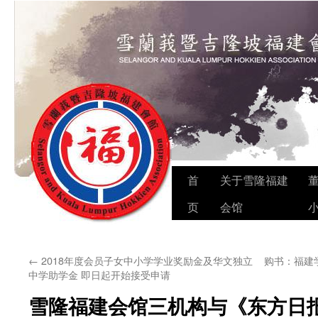
Skip
首
关于雪隆福建
to
页
会馆
content
←
2018年度会员子女中小学学业奖励金及华文独立
购书：福建
中学助学金 即日起开始接受申请
雪隆福建会馆三机构与《东方日