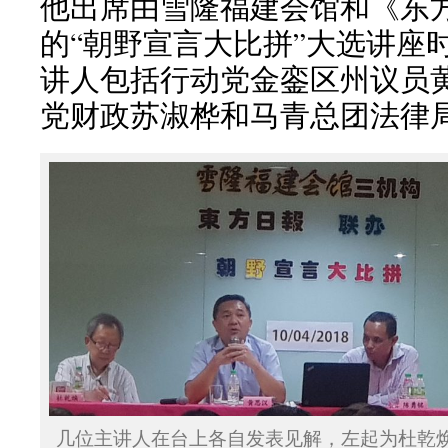
他出席由雪隆福建会馆和《东
的“朝野宣言大比拼”大选讲座
讲人包括行动党金銮区州议员
党财政苏淑桦和马青总团法律
几位主讲人在台上各自发表见解，左起为杜乾