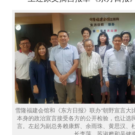
雪隆福建会馆和《东方日报》联办“朝野宣言大
本身的政治宣言接受各方的公开检验，也让选
言。左起为副总务赖康辉、余雨珠、黄思汉、
长李萍、苏淑桦和吴健