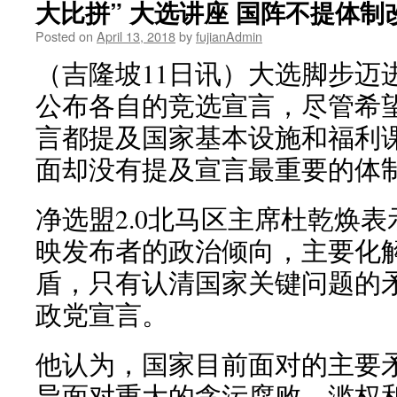
大比拼” 大选讲座 国阵不提体制
Posted on
April 13, 2018
by
fujianAdmin
（吉隆坡11日讯）大选脚步迈
公布各自的竞选宣言，尽管希
言都提及国家基本设施和福利
面却没有提及宣言最重要的体
净选盟2.0北马区主席杜乾焕
映发布者的政治倾向，主要化
盾，只有认清国家关键问题的
政党宣言。
他认为，国家目前面对的主要
导面对重大的贪污腐败、滥权