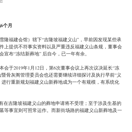
in
6个月
雪隆福建会馆）辖下“吉隆坡福建义山”，早前因发现某些承
件上提供不符事实资料以及严重违反福建义山条规，董事会
发布会宣布“冻结新葬地” 后自今，已一年有余。
会于2019年1月12日，第6次董事会议上再次议决延长“冻
山暨骨灰阁管理委员会也还需要继续详细探讨及执行早前“义
，进行重新规划福建义山新葬地成为一个有规模，有系统化
所有在吉隆坡福建义山的葬地申请将不受理；至于涉及生基的
墓等事宜则可照常运作。而新街场路的福建义山新葬地及一