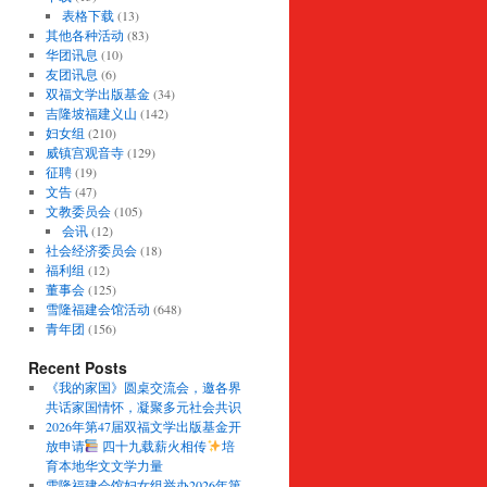
表格下载
(13)
其他各种活动
(83)
华团讯息
(10)
友团讯息
(6)
双福文学出版基金
(34)
吉隆坡福建义山
(142)
妇女组
(210)
威镇宫观音寺
(129)
征聘
(19)
文告
(47)
文教委员会
(105)
会讯
(12)
社会经济委员会
(18)
福利组
(12)
董事会
(125)
雪隆福建会馆活动
(648)
青年团
(156)
Recent Posts
《我的家国》圆桌交流会，邀各界
共话家国情怀，凝聚多元社会共识
2026年第47届双福文学出版基金开
放申请
四十九载薪火相传
培
育本地华文文学力量
雪隆福建会馆妇女组举办2026年第