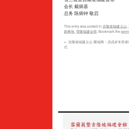
会长 戴炳基
总务 陈炳钟 敬启
This entry was posted in
吉隆坡福建义山
,
新葬地
,
雪隆福建会馆
. Bookmark the
perm
←
吉隆坡福建义山-聚福阁：戊戌岁末答谢
式