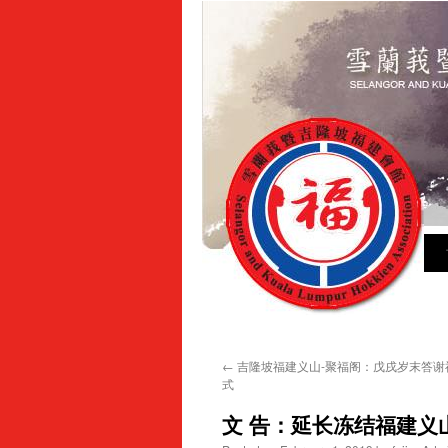
Sk
to
con
←
吉隆坡福建义山-聚福阁：戊戌岁末答谢
式
文 告：延长冻结福建义