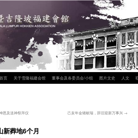
首页
关于雪隆福建会馆
董事会及各委员会/小组
图片文史
人文
联
ip
tent
神恩及送神祭拜仪
己亥年金猪献瑞，辞旧迎新万事兴
→
山新葬地6个月