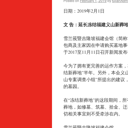
Posted on
February 1, 2019
by
fujianAdm
日期：2019年2月1日
文 告：延长冻结福建义山新葬地
雪兰莪暨吉隆坡福建会馆（简称
包商及主家因在申请购买墓地事
于2017至11月11日召开新闻
今为了拥有更完善的运作方案，本
结新葬地”半年。另外，本会义
山专案调查小组”所提出的建议
的墓园。
在“冻结新葬地”的这段期间，
葬地，如修墓、筑墓、拾金、迁
切相关事宜则不受牵涉在内。
雪兰莪暨吉隆坡福建会馆