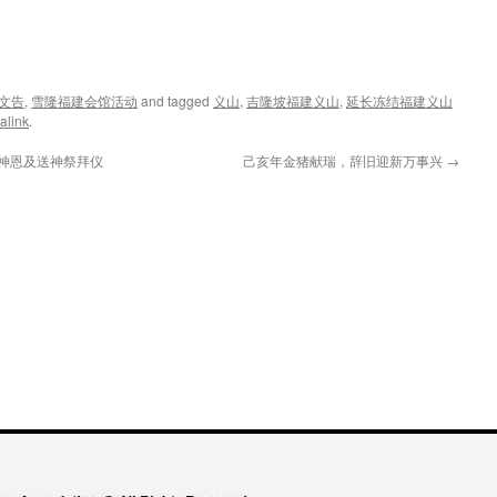
文告
,
雪隆福建会馆活动
and tagged
义山
,
吉隆坡福建义山
,
延长冻结福建义山
alink
.
神恩及送神祭拜仪
己亥年金猪献瑞，辞旧迎新万事兴
→