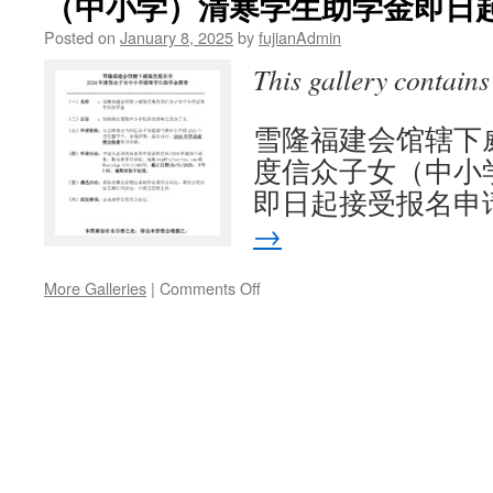
（中小学）清寒学生助学金即日
Posted on
January 8, 2025
by
fujianAdmin
This gallery contain
雪隆福建会馆辖下威
度信众子女（中小
即日起接受报名申
→
on
More Galleries
|
Comments Off
雪
隆
福
建
会
馆
辖
下
威