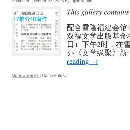
Posted on
October 23, 2025
by
fujianAdmin
This gallery contain
配合雪隆福建会馆1
双福文学出版基金将
日）下午2时，在
办《文学缘聚》新
reading
→
on
More Galleries
|
Comments Off
双
福
文
学
出
版
基
金
举