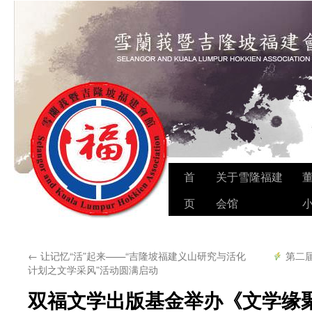
Skip
首
关于雪隆福建
to
页
会馆
content
←
让记忆“活”起来——“吉隆坡福建义山研究与活化
第二
计划之文学采风”活动圆满启动
双福文学出版基金举办《文学缘