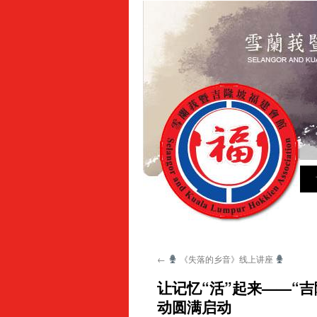
Sk
to
con
←
《失落的乡音》线上讲座
让记忆“活”起来——“
动圆满启动