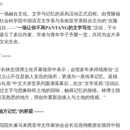
in
一场融合文化、文学与记忆的采风活动正式启程。由雪隆福
社会科学院中国语言文学系与东南亚学系联合主办的“吉隆
一场让你不再PANTANG的文学写生
目——“
”活动，于今
活动吸引了多位作家、学者与青年学子齐聚一堂，共同为这片承
文化生命。
 ——
长林忠强博士在开幕致辞中表示，会馆多年来持续推动“义
建义山不仅是族人安息的场所，更成为一座传承记忆、延续
命礼俗”中文大讲堂系列圆满落幕后，此次“文学采风”活动以
过文字与想象聆听土地的回响，触摸记忆的脉络。林博士指
看见熟悉的地方，用创作重新连接人与土地的情感。”
地方记忆”的桥梁 ——
院院长兼马来西亚华文作家协会会长伍燕翎教授在致辞中指