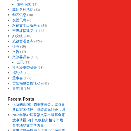
表格下载
(13)
其他各种活动
(83)
华团讯息
(10)
友团讯息
(6)
双福文学出版基金
(34)
吉隆坡福建义山
(142)
妇女组
(210)
威镇宫观音寺
(129)
征聘
(19)
文告
(47)
文教委员会
(105)
会讯
(12)
社会经济委员会
(18)
福利组
(12)
董事会
(125)
雪隆福建会馆活动
(648)
青年团
(156)
Recent Posts
《我的家国》圆桌交流会，邀各界
共话家国情怀，凝聚多元社会共识
2026年第47届双福文学出版基金开
放申请
四十九载薪火相传
培
育本地华文文学力量
雪隆福建会馆妇女组举办2026年第