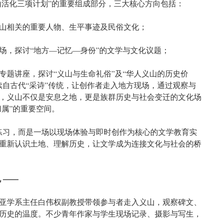
义山活化三项计划”的重要组成部分，三大核心方向包括：
与义山相关的重要人物、生平事迹及民俗文化；
现场，探讨“地方—记忆—身份”的文学与文化议题；
办专题讲座，探讨“义山与生命礼俗”及“华人义山的历史价
续自古代“采诗”传统，让创作者走入地方现场，通过观察与
，义山不仅是安息之地，更是族群历史与社会变迁的文化场
归属”的重要空间。
练习，而是一场以现场体验与即时创作为核心的文学教育实
重新认识土地、理解历史，让文学成为连接文化与社会的桥
 ——
亚学系主任白伟权副教授带领参与者走入义山，观察碑文、
历史的温度。不少青年作家与学生现场记录、摄影与写生，