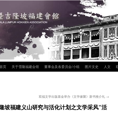
首页
关于雪隆福建会馆
董事会及各委员会/小组
图片文史
人文
联
ip
tent
双福文学出版基金举办《文学缘聚》新书推介礼
→
吉隆坡福建义山研究与活化计划之文学采风”活