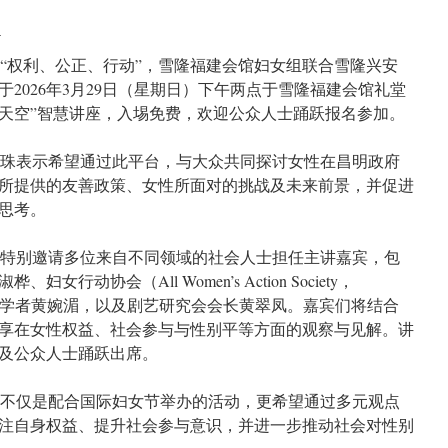
n
“权利、公正、行动”，雪隆福建会馆妇女组联合雪隆兴安
2026年3月29日（星期日）下午两点于雪隆福建会馆礼堂
天空”智慧讲座，入埸免费，欢迎公众人士踊跃报名参加。
玉珠表示希望通过此平台，与大众共同探讨女性在昌明政府
所提供的友善政策、女性所面对的挑战及未来前景，并促进
思考。
位特别邀请多位来自不同领域的社会人士担任主讲嘉宾，包
行动协会（All Women’s Action Society，
义学者黄婉湄，以及剧艺研究会会长黄翠凤。嘉宾们将结合
享在女性权益、社会参与与性别平等方面的观察与见解。讲
及公众人士踊跃出席。
座不仅是配合国际妇女节举办的活动，更希望通过多元观点
注自身权益、提升社会参与意识，并进一步推动社会对性别