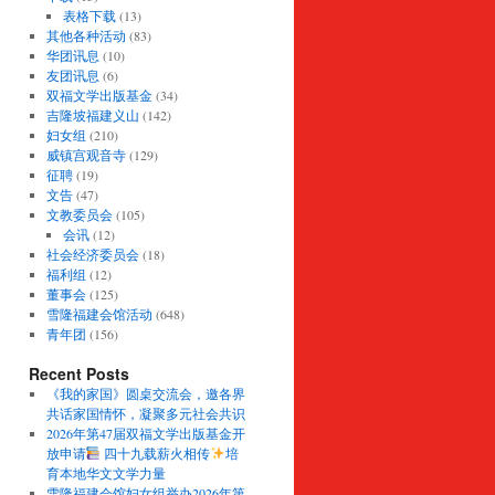
表格下载
(13)
其他各种活动
(83)
华团讯息
(10)
友团讯息
(6)
双福文学出版基金
(34)
吉隆坡福建义山
(142)
妇女组
(210)
威镇宫观音寺
(129)
征聘
(19)
文告
(47)
文教委员会
(105)
会讯
(12)
社会经济委员会
(18)
福利组
(12)
董事会
(125)
雪隆福建会馆活动
(648)
青年团
(156)
Recent Posts
《我的家国》圆桌交流会，邀各界
共话家国情怀，凝聚多元社会共识
2026年第47届双福文学出版基金开
放申请
四十九载薪火相传
培
育本地华文文学力量
雪隆福建会馆妇女组举办2026年第