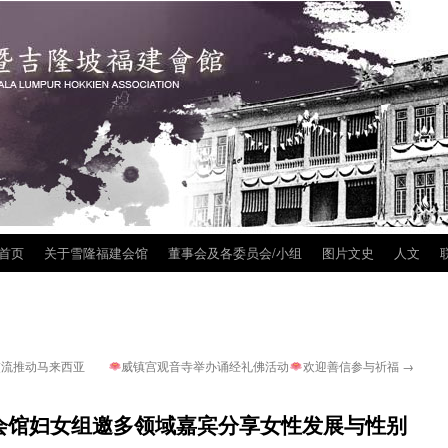
首页
关于雪隆福建会馆
董事会及各委员会/小组
图片文史
人文
联
ip
tent
流推动马来西亚
威镇宫观音寺举办诵经礼佛活动
欢迎善信参与祈福
→
会馆妇女组邀多领域嘉宾分享女性发展与性别