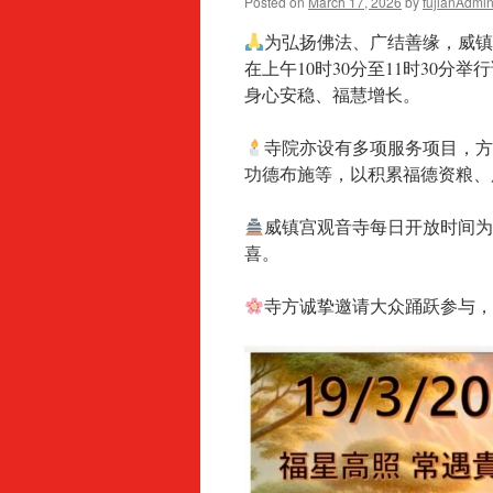
Posted on
March 17, 2026
by
fujianAdmi
为弘扬佛法、广结善缘，威镇宫
在上午10时30分至11时30
身心安稳、福慧增长。
寺院亦设有多项服务项目，
功德布施等，以积累福德资粮、
威镇宫观音寺每日开放时间为
喜。
寺方诚挚邀请大众踊跃参与