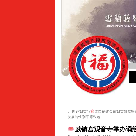
Sk
to
con
←
国际妇女节
雪隆福建会馆妇女组邀多
发展与性别平等议题
威镇宫观音寺举办诵