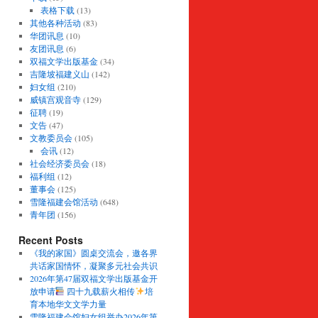
表格下载
(13)
其他各种活动
(83)
华团讯息
(10)
友团讯息
(6)
双福文学出版基金
(34)
吉隆坡福建义山
(142)
妇女组
(210)
威镇宫观音寺
(129)
征聘
(19)
文告
(47)
文教委员会
(105)
会讯
(12)
社会经济委员会
(18)
福利组
(12)
董事会
(125)
雪隆福建会馆活动
(648)
青年团
(156)
Recent Posts
《我的家国》圆桌交流会，邀各界
共话家国情怀，凝聚多元社会共识
2026年第47届双福文学出版基金开
放申请
四十九载薪火相传
培
育本地华文文学力量
雪隆福建会馆妇女组举办2026年第