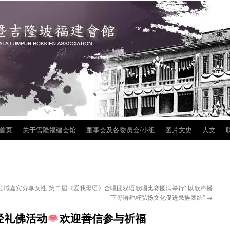
首页
关于雪隆福建会馆
董事会及各委员会/小组
图片文史
人文
联
ip
tent
领域嘉宾分享女性
第二届《爱我母语》合唱团双语歌唱比赛圆满举行“ 以歌声播
下母语种籽弘扬文化促进民族团结”
→
经礼佛活动
欢迎善信参与祈福