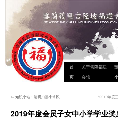
Skip
首
关于雪隆福建
to
页
会馆
content
←
知识小站：清明扫墓小常识
“2019年
2019年度会员子女中小学学业